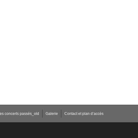
des concerts passés_old
Galerie
Contact et plan d’accès