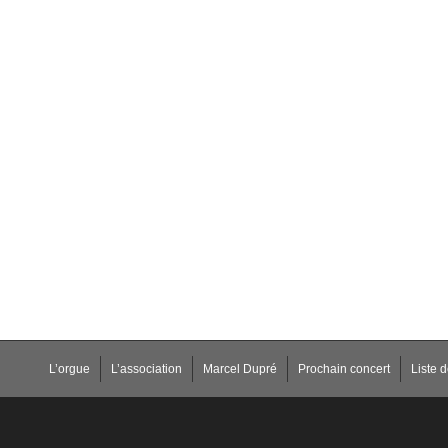
L’orgue
L’association
Marcel Dupré
Prochain concert
Liste 