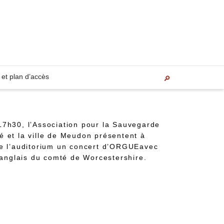
 et plan d’accès
17h30, l
’Association pour la Sauvegarde
é et la ville de Meudon
présentent à
e l’auditorium un
concert d’ORGUE
avec
 anglais du comté de Worcestershire
.