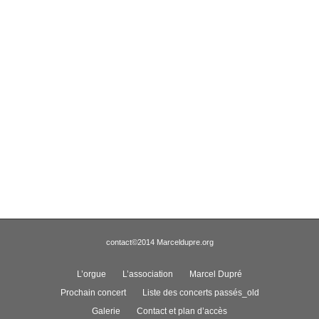
contact
©2014 Marceldupre.org
L’orgue
L’association
Marcel Dupré
Prochain concert
Liste des concerts passés_old
Galerie
Contact et plan d’accès